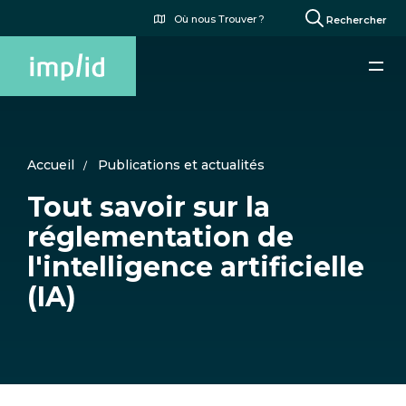
Aller
Menu
Où nous Trouver ?
Rechercher
au
du
contenu
compte
principal
de
l'utilisateur
Accueil
Publications et actualités
Tout savoir sur la
réglementation de
l'intelligence artificielle
(IA)