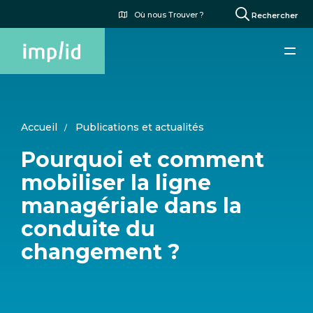
Aller
Menu
Où nous Trouver ?
Rechercher
au
du
contenu
compte
principal
de
l'utilisateur
Accueil
Publications et actualités
Pourquoi et comment
mobiliser la ligne
managériale dans la
conduite du
changement ?