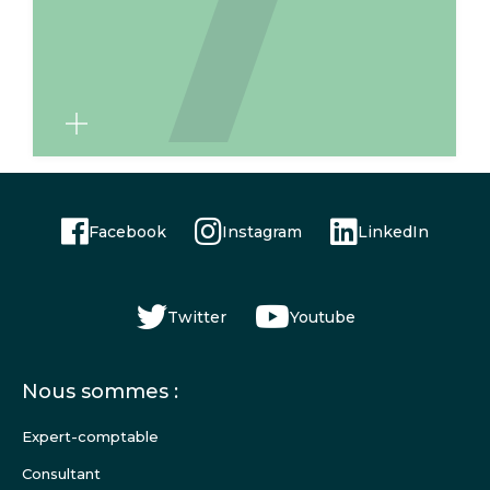
Facebook
Instagram
LinkedIn
Twitter
Youtube
Menu
Nous sommes :
Pied
de
Expert-comptable
page
Consultant