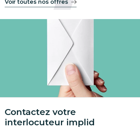
Voir toutes nos offres
Image
Form
contact
Contactez votre
interlocuteur implid