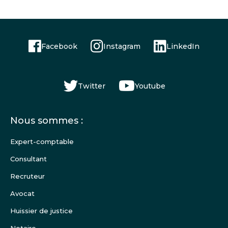
Facebook
Instagram
LinkedIn
Twitter
Youtube
Menu
Nous sommes :
Pied
de
Expert-comptable
page
Consultant
Recruteur
Avocat
Huissier de justice
Notaire