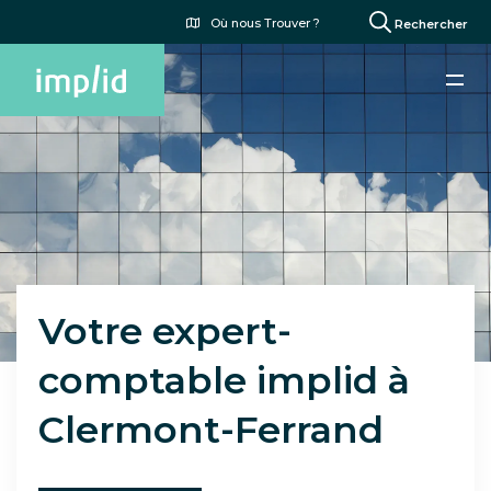
Aller
Menu
Où nous Trouver ?
Rechercher
au
du
contenu
compte
principal
de
l'utilisateur
Paragraphes
Votre expert-
comptable implid à
Clermont-Ferrand