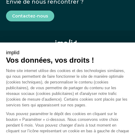
Envie de nous rencontrer ?
Contactez-nous
implid
Vos données, vos droits !
Mentions légales
Notre site internet utilise des cookies et des technologies similaires,
CGU
qui nous permettent de faire fonctionner le site de manière optimale
(cookies techniques), de personnaliser le contenu (cookies
Rapport de transparence
publicitaires), de vous permettre de partager du contenu sur les
réseaux sociaux (cookies publicitaires) et d'analyser notre trafic
Plan du site
(cookies de mesure d’audience). Certains cookies sont placés par les
services tiers qui apparaissent sur nos pages.
Gestion des cookies
Vous pouvez paramétrer le dépôt des cookies en cliquant sur le
bouton « Paramétrer » ci-dessous. Nous conservons votre choix
pendant 6 mois. Vous pouvez changer d’avis à tout moment en
cliquant sur l’icône représentant un cookie en bas à gauche de chaque
Politique de confidentialité