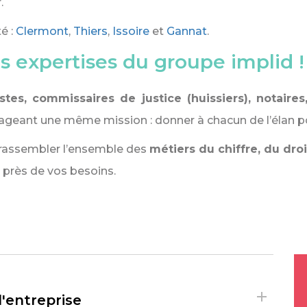
.
é :
Clermont
,
Thiers
,
Issoire
et
Gannat
.
s expertises du groupe implid !
stes, commissaires de justice (huissiers), notaires
ageant une même mission : donner à chacun de l’élan po
de rassembler l’ensemble des
métiers du chiffre, du dro
 près de vos besoins.
d'entreprise