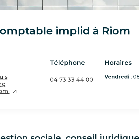
comptable implid à Riom
e
Téléphone
Horaires
uis
Vendredi
: 
04 73 33 44 00
ng
iom
stion sociale, conseil juridiqu