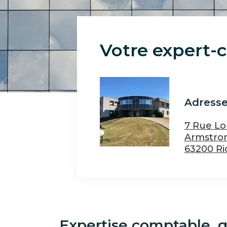
Paragraphes
Votre expert-
Adress
7 Rue Lo
Armstro
63200 R
Expertise comptable, ge