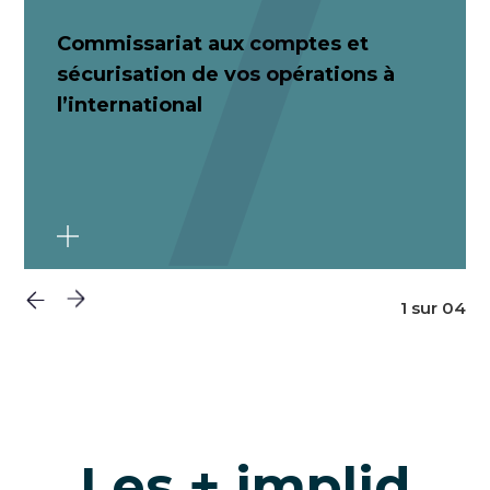
Commissariat aux comptes et
sécurisation de vos opérations à
l’international
1 sur 04
Les + implid