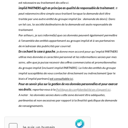
est nécessaire au traitement de celle-ci.
implid PARTNERS agit en principe en qualité de responsable de traitement.
Il
peut néanmoins être simple sous-traitant lorsque la demande doit être
traitée par une autre entité du groupe implid (ex : demande de devis). Dans
un tel cas, la société destinataire de la demande est seule responsable de
traitement.
Par ailleurs, je suis informé(e) que ces données peuvent également permettre
à l’ensemble des entités appartenant au groupe implid et à ses partenaires
de m’adresser des publicités par courriel.
En cochant la case à gauche
, je donne mon accord pour qu’implid PARTNERS
utilise mes données à caractère personnel et les informations saisies par mes
soins, afin que je puisse recevoir des offres commerciales et promotionnelles
du groupe implid (incluant implid PARTNERS). La liste des entités du groupe
implid susceptibles de vous contacter directement ou indirectement (par le
biais d’implid partners)
est consultable ici
.
Pour en savoir plus sur la gestion de vos données personnelles et pour exercer
vos droits
, reportez-vous à la
Politique de confidentialité en cliquant ici
.
A noter : les données saisies dans cette zone doivent être adéquates,
pertinentes et non excessives par rapport à la finalité spécifique de demande
de renseignements.