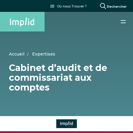
Aller
Menu
Où nous Trouver ?
Rechercher
au
du
contenu
compte
principal
de
l'utilisateur
Accueil
Expertises
Cabinet d’audit et de
commissariat aux
comptes