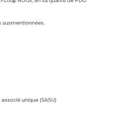
ean-Loup ROGE, en sa qualité de PDG
es susmentionnées.
à associé unique (SASU)