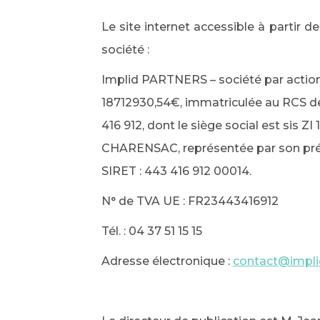
Le site internet accessible à partir d
société :
Implid PARTNERS – société par actions 
18712930,54€, immatriculée au RCS 
416 912, dont le siège social est sis
CHARENSAC, représentée par son pré
SIRET : 443 416 912 00014.
N° de TVA UE : FR23443416912
Tél. : 04 37 51 15 15
Adresse électronique :
contact@impl