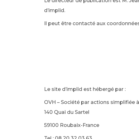
Le directeur de publication est M. J
d’implid.
Il peut être contacté aux coordonné
Le site d’implid est hébergé par :
OVH – Société par actions simplifiée 
140 Quai du Sartel
59100 Roubaix-France
Tel : 08 20 32 03 63