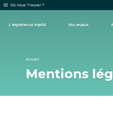
Aller
Où nous Trouver ?
au
contenu
principal
L'expérience implid
Vos enjeux
Accueil
Mentions lég