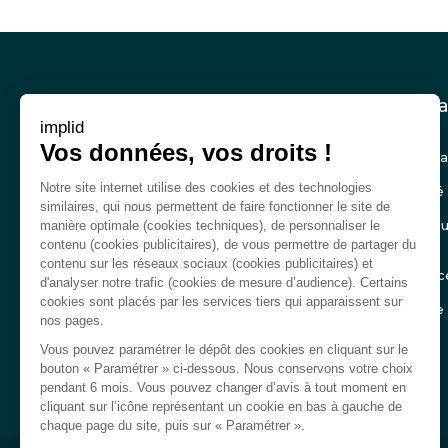
Menu
Nous sommes :
Vous a
Pied
implid
de
Vos données, vos droits !
Expert-comptable
RH et Ca
page
Notre site internet utilise des cookies et des technologies
Consultant
Sécurité
similaires, qui nous permettent de faire fonctionner le site de
Recruteur
RSE, Gou
manière optimale (cookies techniques), de personnaliser le
durable
contenu (cookies publicitaires), de vous permettre de partager du
Avocat
contenu sur les réseaux sociaux (cookies publicitaires) et
Confianc
d'analyser notre trafic (cookies de mesure d’audience). Certains
Huissier de justice
cookies sont placés par les services tiers qui apparaissent sur
Pilotage
nos pages.
Notaire
Vous pouvez paramétrer le dépôt des cookies en cliquant sur le
Auditeur
bouton « Paramétrer » ci-dessous. Nous conservons votre choix
pendant 6 mois. Vous pouvez changer d’avis à tout moment en
cliquant sur l’icône représentant un cookie en bas à gauche de
chaque page du site, puis sur « Paramétrer ».