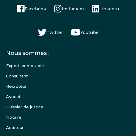
Facebook
Instagram
LinkedIn
Twitter
Youtube
Menu
Nous sommes :
Pied
de
Expert-comptable
page
Consultant
Recruteur
Avocat
Huissier de justice
Notaire
Auditeur