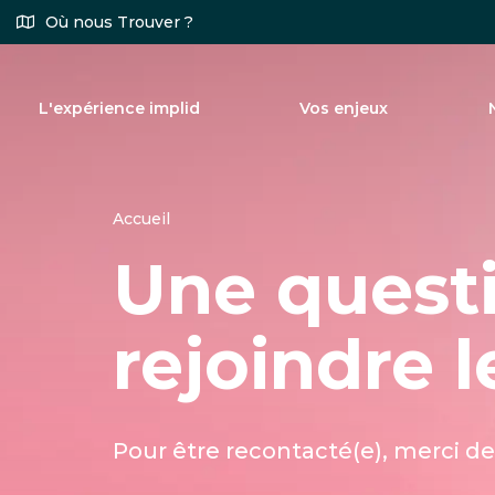
Aller
Où nous Trouver ?
au
contenu
principal
L'expérience implid
Vos enjeux
Accueil
Une questi
rejoindre
Pour être recontacté(e), merci de