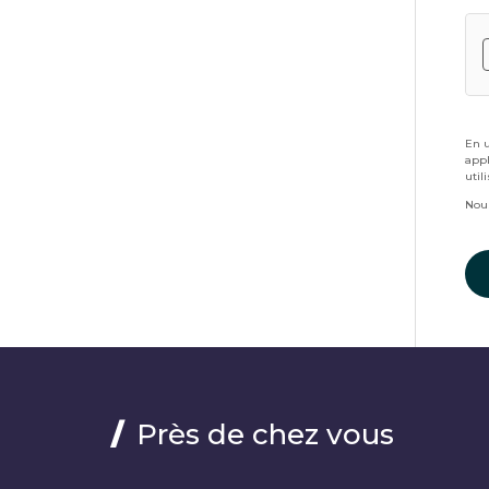
En u
appl
util
Nous
Près de chez vous