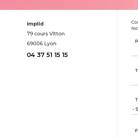
Com
implid
Nou
79 cours Vitton
P
69006 Lyon
04 37 51 15 15
T
T
F