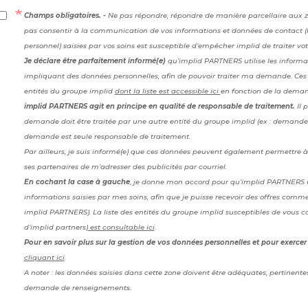
Champs obligatoires. -
Ne pas répondre, répondre de manière parcellaire aux 
pas consentir à la communication de vos informations et données de contact 
personnel) saisies par vos soins est susceptible d’empêcher implid de traiter v
Je déclare être parfaitement informé(e)
qu’implid PARTNERS utilise les informat
impliquant des données personnelles, afin de pouvoir traiter ma demande. Ces 
entités du groupe implid
dont la liste est accessible ici
en fonction de la demand
implid PARTNERS agit en principe en qualité de responsable de traitement.
Il 
demande doit être traitée par une autre entité du groupe implid (ex : demande de
demande est seule responsable de traitement.
Par ailleurs, je suis informé(e) que ces données peuvent également permettre 
ses partenaires de m’adresser des publicités par courriel.
En cochant la case à gauche
, je donne mon accord pour qu’implid PARTNERS ut
informations saisies par mes soins, afin que je puisse recevoir des offres comm
implid PARTNERS). La liste des entités du groupe implid susceptibles de vous c
d’implid partners)
est consultable ici
.
Pour en savoir plus sur la gestion de vos données personnelles et pour exercer 
cliquant ici
.
A noter : les données saisies dans cette zone doivent être adéquates, pertinentes
demande de renseignements.