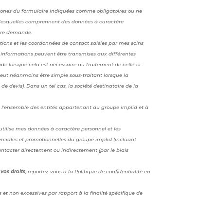
zones du formulaire indiquées comme obligatoires ou ne
(lesquelles comprennent des données à caractère
otre demande.
ions et les coordonnées de contact saisies par mes soins
informations peuvent être transmises aux différentes
e lorsque cela est nécessaire au traitement de celle-ci.
peut néanmoins être simple sous-traitant lorsque la
 devis). Dans un tel cas, la société destinataire de la
à l’ensemble des entités appartenant au groupe implid et à
ilise mes données à caractère personnel et les
erciales et promotionnelles du groupe implid (incluant
ontacter directement ou indirectement (par le biais
vos droits
, reportez-vous à la
Politique de confidentialité en
 et non excessives par rapport à la finalité spécifique de