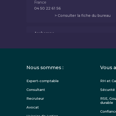
France
04 50 22 61 56
> Consulter la fiche du bureau
Archamps
160 rue Georges de Mestral
Archamps 74160
France
04 50 39 97 00
> Consulter la fiche du bureau
Menu
Nous sommes :
Vous a
Pied
de
Expert-comptable
RH et Ca
Brioude
page
Z.A. Vieille Brioude
Consultant
Sécurité
Brioude 43100
Recruteur
RSE, Gou
France
durable
04 71 50 23 42
Avocat
Confianc
> Consulter la fiche du bureau