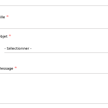
ille
bjet
essage