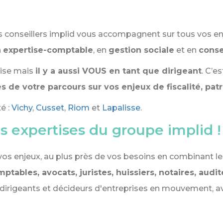
os conseillers implid vous accompagnent sur tous vos e
n
expertise-comptable
, en
gestion sociale
et en
conse
prise mais
il y a aussi VOUS en tant que dirigeant
. C’e
es de votre parcours sur vos enjeux de fiscalité, pat
é :
Vichy
,
Cusset
,
Riom
et
Lapalisse
.
s expertises du groupe implid !
os enjeux, au plus près de vos besoins en combinant les
ptables, avocats, juristes, huissiers, notaires, audi
 dirigeants et décideurs d'entreprises en mouvement, 