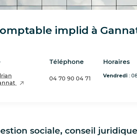
comptable implid à Ganna
e
Téléphone
Horaires
drian
Vendredi
: 
04 70 90 04 71
annat
stion sociale, conseil juridique