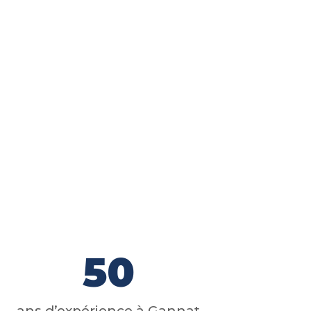
50
ans d’expérience à Gannat