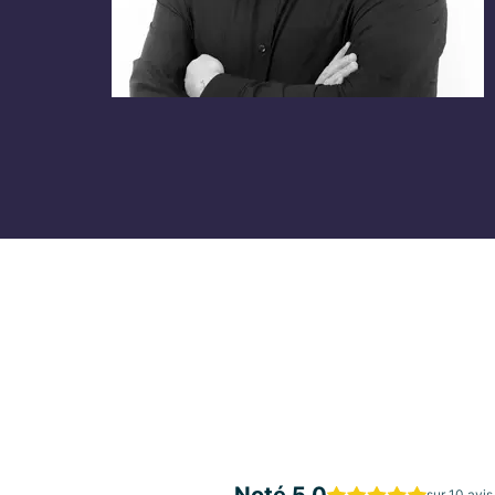
Texte
Noté 5.0
sur 10 avis