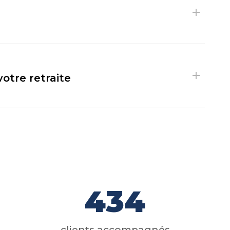
otre retraite
434
clients accompagnés