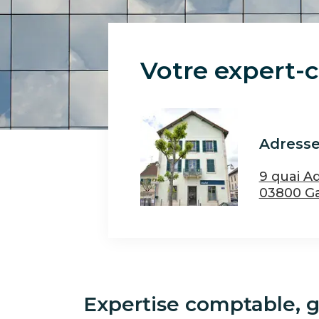
Paragraphes
Votre expert-
Adress
9 quai A
03800 G
Expertise comptable, ge