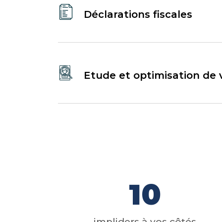
Déclarations fiscales
Etude et optimisation de v
10
impliders à vos côtés