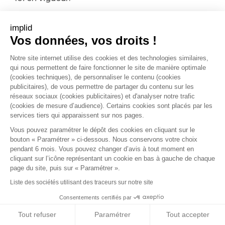
Concernant les données de connexion (adresse
implid
IP, date et heure de connexion, pages
Vos données, vos droits !
consultées), elles sont conservées pendant une
Notre site internet utilise des cookies et des technologies similaires,
durée maximale de 13 mois.
qui nous permettent de faire fonctionner le site de manière optimale
(cookies techniques), de personnaliser le contenu (cookies
publicitaires), de vous permettre de partager du contenu sur les
Le détail des durées de conservation est repris
réseaux sociaux (cookies publicitaires) et d'analyser notre trafic
dans le tableau reproduit ci-dessous :
(cookies de mesure d’audience). Certains cookies sont placés par les
services tiers qui apparaissent sur nos pages.
Catégorie de Données personnelles
Nom du Traitem
Vous pouvez paramétrer le dépôt des cookies en cliquant sur le
bouton « Paramétrer » ci-dessous. Nous conservons votre choix
pendant 6 mois. Vous pouvez changer d’avis à tout moment en
Données client
Gestion / suivi de
cliquant sur l’icône représentant un cookie en bas à gauche de chaque
page du site, puis sur « Paramétrer ».
Offres commercia
Liste des sociétés utilisant des traceurs sur notre site
Données du prospect
Gestion des dem
Consentements certifiés par
Offres commercia
Tout refuser
Paramétrer
Tout accepter