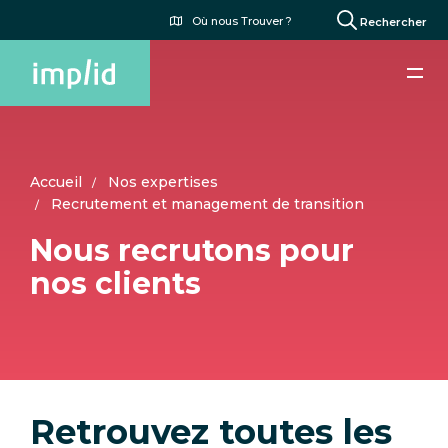
Aller
Menu
Où nous Trouver ?
Rechercher
au
du
contenu
compte
principal
de
l'utilisateur
Accueil
Nos expertises
Recrutement et management de transition
Nous recrutons pour
nos clients
Retrouvez toutes les