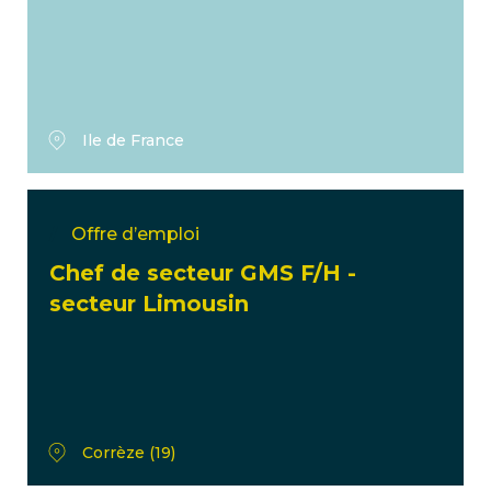
Ile de France
Offre d’emploi
Chef de secteur GMS F/H -
secteur Limousin
Corrèze (19)