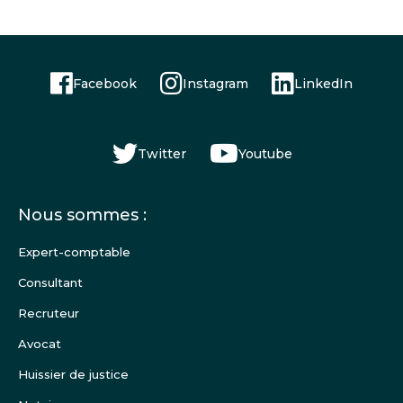
Facebook
Instagram
LinkedIn
Twitter
Youtube
Menu
Nous sommes :
Pied
de
Expert-comptable
page
Consultant
Recruteur
Avocat
Huissier de justice