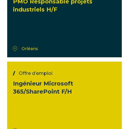
PMO Responsable projets
industriels H/F
Orléans
Offre d’emploi
Ingénieur Microsoft
365/SharePoint F/H