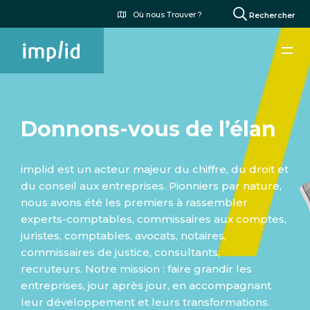
Aller
Menu
Où nous Trouver ?
Rechercher
au
du
contenu
compte
principal
de
l'utilisateur
Donnons-vous de l’élan
implid est un acteur majeur du chiffre, du droit et
du conseil aux entreprises. Pionniers par nature,
nous avons été les premiers à rassembler
experts-comptables, commissaires aux comptes,
juristes, comptables, avocats, notaires,
commissaires de justice, consultants,
recruteurs. Notre mission : faire grandir les
entreprises, jour après jour, en accompagnant
leur développement et leurs transformations.