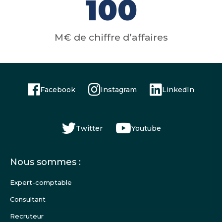
100
M€ de chiffre d’affaires
Facebook
Instagram
LinkedIn
Twitter
Youtube
Menu
Nous sommes :
Pied
de
Expert-comptable
page
Consultant
Recruteur