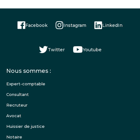
Facebook
Instagram
LinkedIn
Twitter
Youtube
Menu
Nous sommes :
Pied
de
Expert-comptable
page
Consultant
Recruteur
Avocat
Huissier de justice
Notaire