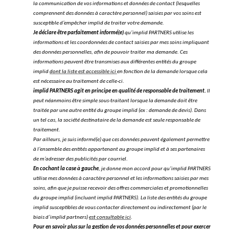
la communication de vos informations et données de contact (lesquelles
comprennent des données à caractère personnel) saisies par vos soins est
susceptible d’empêcher implid de traiter votre demande.
Je déclare être parfaitement informé(e)
qu’implid PARTNERS utilise les
informations et les coordonnées de contact saisies par mes soins impliquant
des données personnelles, afin de pouvoir traiter ma demande. Ces
informations peuvent être transmises aux différentes entités du groupe
implid
dont la liste est accessible ici
en fonction de la demande lorsque cela
est nécessaire au traitement de celle-ci.
implid PARTNERS agit en principe en qualité de responsable de traitement.
Il
peut néanmoins être simple sous-traitant lorsque la demande doit être
traitée par une autre entité du groupe implid (ex : demande de devis). Dans
un tel cas, la société destinataire de la demande est seule responsable de
traitement.
Par ailleurs, je suis informé(e) que ces données peuvent également permettre
à l’ensemble des entités appartenant au groupe implid et à ses partenaires
de m’adresser des publicités par courriel.
En cochant la case à gauche
, je donne mon accord pour qu’implid PARTNERS
utilise mes données à caractère personnel et les informations saisies par mes
soins, afin que je puisse recevoir des offres commerciales et promotionnelles
du groupe implid (incluant implid PARTNERS). La liste des entités du groupe
implid susceptibles de vous contacter directement ou indirectement (par le
biais d’implid partners)
est consultable ici
.
Pour en savoir plus sur la gestion de vos données personnelles et pour exercer