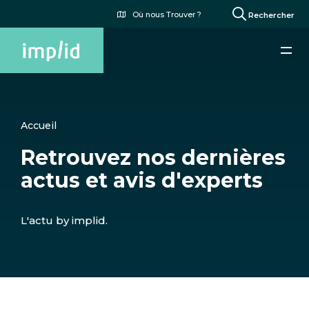
Aller
Menu
Où nous Trouver ?
Rechercher
au
du
contenu
compte
principal
de
l'utilisateur
Accueil
Retrouvez nos dernières
actus et avis d'experts
L'actu by implid.