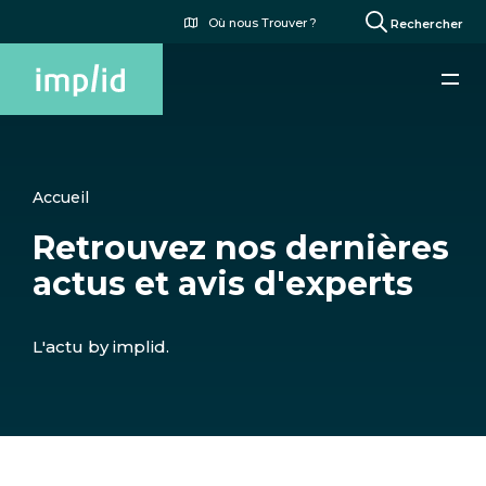
Aller
Menu
Où nous Trouver ?
Rechercher
au
du
contenu
compte
principal
de
l'utilisateur
Accueil
Retrouvez nos dernières
actus et avis d'experts
L'actu by implid.